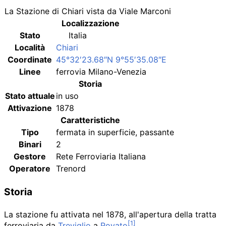
La Stazione di Chiari vista da Viale Marconi
Localizzazione
Stato
Italia
Località
Chiari
Coordinate
45°32′23.68″N
9°55′35.08″E
Linee
ferrovia Milano-Venezia
Storia
Stato attuale
in uso
Attivazione
1878
Caratteristiche
Tipo
fermata in superficie, passante
Binari
2
Gestore
Rete Ferroviaria Italiana
Operatore
Trenord
Storia
La stazione fu attivata nel 1878, all'apertura della tratta
ferroviaria da
Treviglio
a
Rovato
.