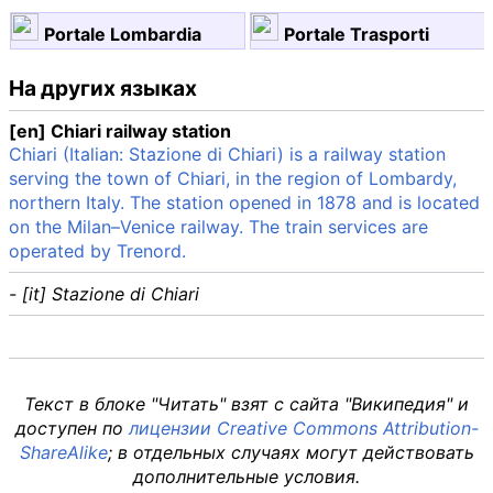
Portale Lombardia
Portale Trasporti
На других языках
[en] Chiari railway station
Chiari (Italian: Stazione di Chiari) is a railway station
serving the town of Chiari, in the region of Lombardy,
northern Italy. The station opened in 1878 and is located
on the Milan–Venice railway. The train services are
operated by Trenord.
- [it] Stazione di Chiari
Текст в блоке "Читать" взят с сайта "Википедия" и
доступен по
лицензии Creative Commons Attribution-
ShareAlike
; в отдельных случаях могут действовать
дополнительные условия.